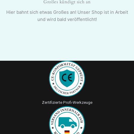
Großes kündigt sich an
Hier bahnt sich etwas Großes an! Unser Shop ist in Arbeit
und wird bald veröffentlicht!
Zertifizierte Profi-Werkzeuge